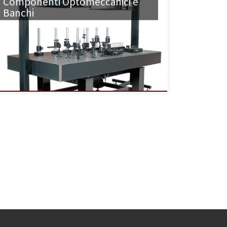
Componenti Optomeccanici e
Banchi