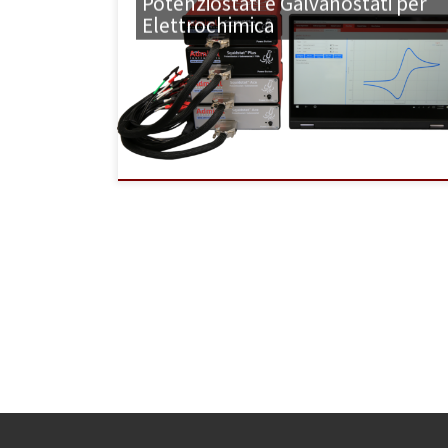
Potenziostati e Galvanostati per
Elettrochimica