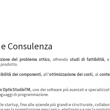
 e Consulenza
izione del problema ottico
, offrendo
studi di fattibilità
, 
l prodotto.
ibilità dei componenti
, all’
ottimizzazione dei costi
, al
conte
x OpticStudioTM
, uno dei software più avanzati e specializzati
 linguaggi di programmazione.
alle startup, fino alle aziende più grandi e strutturate, collabo
rse per la progettazione meccanica, elettronica e per la prototi