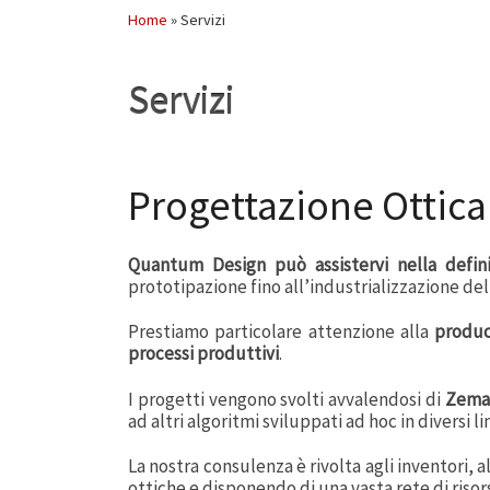
Home
»
Servizi
Servizi
Progettazione Ottica
Quantum Design può assistervi nella
defin
prototipazione fino all’industrializzazione de
Prestiamo particolare attenzione alla
produc
processi produttivi
.
I progetti vengono svolti avvalendosi di
Zema
ad altri algoritmi sviluppati ad hoc in diversi
La nostra consulenza è rivolta agli inventori, 
ottiche e disponendo di una vasta rete di riso